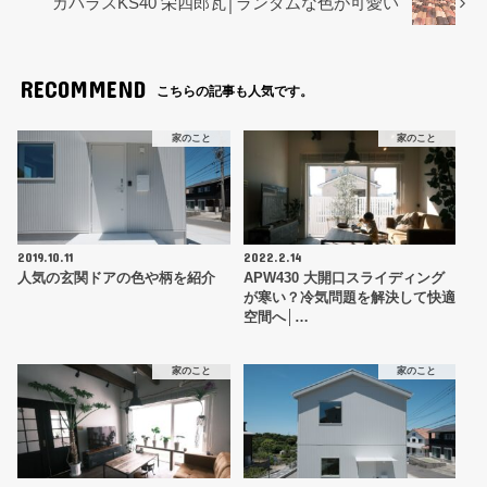
カパラスKS40 栄四郎瓦│ランダムな色が可愛い
RECOMMEND
こちらの記事も人気です。
家のこと
家のこと
2019.10.11
2022.2.14
人気の玄関ドアの色や柄を紹介
APW430 大開口スライディング
が寒い？冷気問題を解決して快適
空間へ│…
家のこと
家のこと