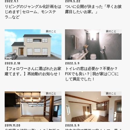
2022.9.1
2019.5.22
リビングのジャングル化計画をは
ついに公開が決まった「早くお披
じめます│セローム、モンステ
露目したいお家。」
ラ...など
家のこと
家のこと
2020.2.18
2022.5.9
【フォロワーさんに選ばれたお家
トイレの窓は必要か？不要か？
建てます。】再始動のお知らせ！
FIXでも良い？│我が家は〇〇に
して満足でした！
家のこと
家のこと
2019.11.20
2020.5.9