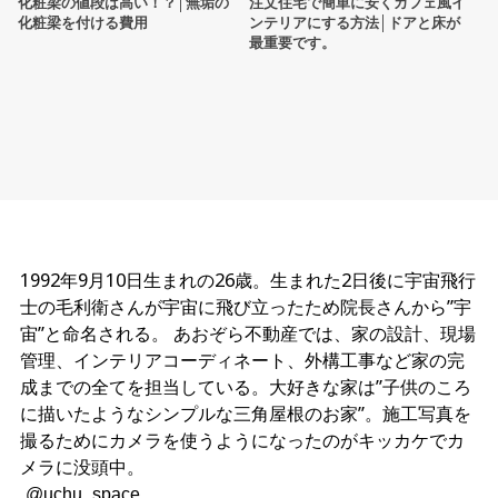
化粧梁の値段は高い！？│無垢の
注文住宅で簡単に安くカフェ風イ
化粧梁を付ける費用
ンテリアにする方法│ドアと床が
最重要です。
1992年9月10日生まれの26歳。生まれた2日後に宇宙飛行
士の毛利衛さんが宇宙に飛び立ったため院長さんから”宇
宙”と命名される。 あおぞら不動産では、家の設計、現場
管理、インテリアコーディネート、外構工事など家の完
成までの全てを担当している。大好きな家は”子供のころ
に描いたようなシンプルな三角屋根のお家”。施工写真を
撮るためにカメラを使うようになったのがキッカケでカ
メラに没頭中。
@uchu_space