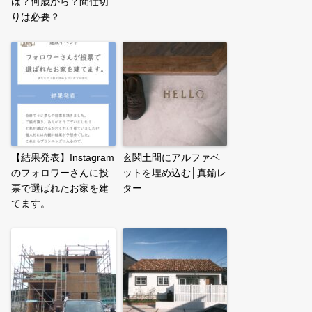
は？何歳から？間仕切
りは必要？
【結果発表】Instagram
玄関土間にアルファベ
のフォロワーさんに投
ットを埋め込む│真鍮レ
票で選ばれたお家を建
ター
てます。