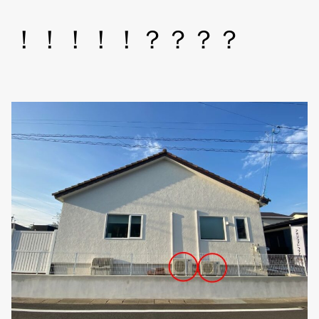
！！！！！？？？？